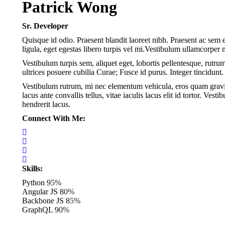
Patrick Wong
Sr. Developer
Quisque id odio. Praesent blandit laoreet nibh. Praesent ac sem e
ligula, eget egestas libero turpis vel mi.Vestibulum ullamcorper m
Vestibulum turpis sem, aliquet eget, lobortis pellentesque, rutru
ultrices posuere cubilia Curae; Fusce id purus. Integer tincidunt. 
Vestibulum rutrum, mi nec elementum vehicula, eros quam gravida 
lacus ante convallis tellus, vitae iaculis lacus elit id tortor. V
hendrerit lacus.
Connect With Me:
Skills:
Python
95%
Angular JS
80%
Backbone JS
85%
GraphQL
90%