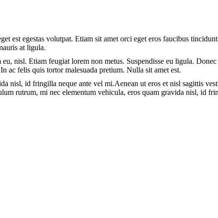
get est egestas volutpat. Etiam sit amet orci eget eros faucibus tincidunt
auris at ligula.
m eu, nisl. Etiam feugiat lorem non metus. Suspendisse eu ligula. Donec 
In ac felis quis tortor malesuada pretium. Nulla sit amet est.
nisl, id fringilla neque ante vel mi.Aenean ut eros et nisl sagittis ves
estibulum rutrum, mi nec elementum vehicula, eros quam gravida nisl, id f