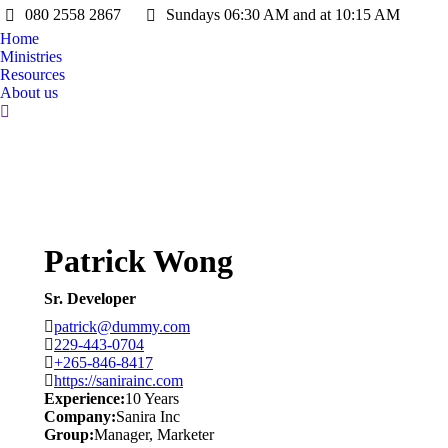
080 2558 2867
Sundays 06:30 AM and at 10:15 AM
Home
Ministries
Resources
About us
Search:
Patrick Wong
Sr. Developer
patrick@dummy.com
229-443-0704
+265-846-8417
https://sanirainc.com
Experience:
10 Years
Company:
Sanira Inc
Group:
Manager
,
Marketer